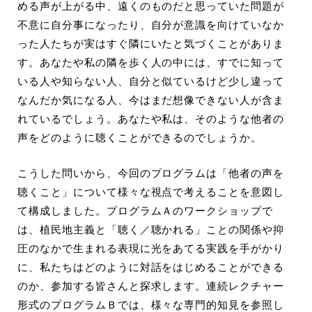
める声が上がる中、遠くのものだと思っていた問題が
不意に自分事になったり、自分が意識を向けていなか
った人たちが実はすぐ隣にいたと気づくことがありま
す。あなたや私の隣を歩く人の中には、すでに知って
いる人や知らない人、自分と似ているけど少し違って
なんだか気になる人、今はまだ想像できない人が含ま
れているでしょう。あなたや私は、そのような他者の
声をどのように聴くことができるのでしょうか。
こうした問いから、今回のプログラムは「他者の声を
聴くこと」について様々な視点
で考えること
を意図し
て構成しました。プログラムＡのワークショップで
は、植民地主義と「聴く／聴かれる」ことの関係や抑
圧のなかで生まれる表現に光をあてる実践を手がかり
に、私たちはどのように対話をはじめることができる
のか、参加する皆さんと探求します。連続レクチャー
形式のプログラムＢでは、様々な専門的知見を参照し