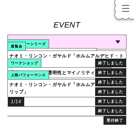
EVENT
ジャンルから探す
レクチャーシリーズ
展覧会
ひとはひとと、いかに向き合いうるのか
ナオミ・リンコン・ガヤルド「ホルムアルデヒド・ト
リップ」
1/21
終了しました
ワークショップ
「聴く」ことの不透明性とマイノリティの表現
1/13-28
終了しました
上映パフォーマンス
12/16
終了しました
ナオミ・リンコン・ガヤルド「ホルムアルデヒド・ト
リップ」
終了しました
トーク
1/14
終了しました
ナオミ・リンコン・ガヤルド アーテ
終了しました
ィスト・トーク
ゼミ
受付終了
ナオミ・リンコン・ガヤルド／橋本梓
アートマネジメント人材育成プログラ
1/13
アートマネジメント人材育成プログラ