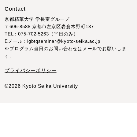
ム「あなたの隣を歩く人がいる」ゼミ
ム「あなたの隣を歩く人がいる」
（2023年度プログラム通し受講者対
Contact
（2023年度プログラム通し受講）
象）
12/16-1/28
京都精華大学 学長室グループ
勝冶真美、内山幸子
〒606-8588 京都市左京区岩倉木野町137
1/27
TEL : 075-702-5263（平日のみ）
Eメール : lgbtqseminar@kyoto-seika.ac.jp
※プログラム当日のお問い合わせはメールでお願いしま
す。
プライバシーポリシー
©2026 Kyoto Seika University