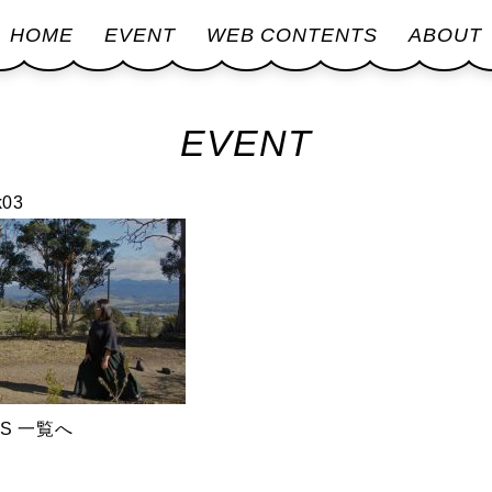
HOME
EVENT
WEB CONTENTS
ABOUT
EVENT
k03
TS 一覧へ