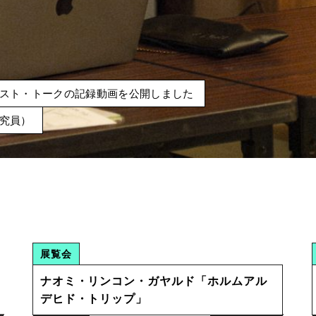
／未来の私へ」
スト・トークの記録動画を公開しました
究員）
ュ・ラージ・バリ
像
人は」リーディングプログラム記録映像
展覧会
PICK UP EVENT
ナオミ・リンコン・ガヤルド「ホルムアル
デヒド・トリップ」