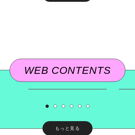
勝
ロ
1/13
1/2
象
WEB CONTENTS
2025.01.11 UP
LECTURE ARCHIVE
LECT
もっと見る