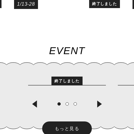
1/13-28
終了しました
EVENT
終了しました
トーク
ゼ
ナオミ・リンコン・ガ
ア
ヤルド アーティス
材
ト・トーク
な
ナオミ・リンコン・ガヤルド／
る
もっと見る
橋本梓