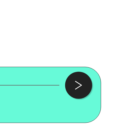
冶真美、内山幸子
グラム通し受講者対
7
）
2025.01.11 UP
2024.
URE ARCHIVE
LECTURE ARCHIVE