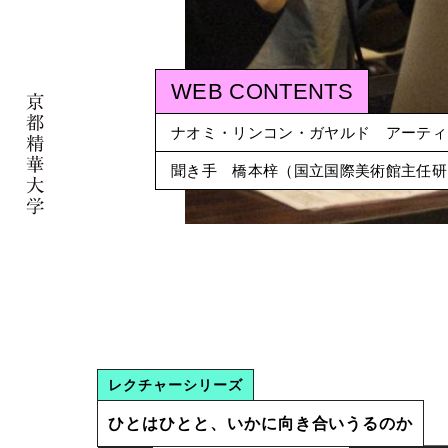
WEB CONTENTS
WEB CONTENTS
WEB CONTENTS
薮内美佐子「私を包むもの
WEB CONTENTS
ナオミ・リンコン・ガヤルド アーティ
WEB連載「I SEE YOU」
動画を公開しました！
動画を公開しました！
聞き手 橋本梓（国立国際美術館主任研
「#6 人生の庭師になる」ジャイネーシ
2022年度ワークショップで制作した映
2022年度ゼミ「#わたしが好きになる
レクチャーシリーズ
ひとはひとと、いかに向き合いうるのか