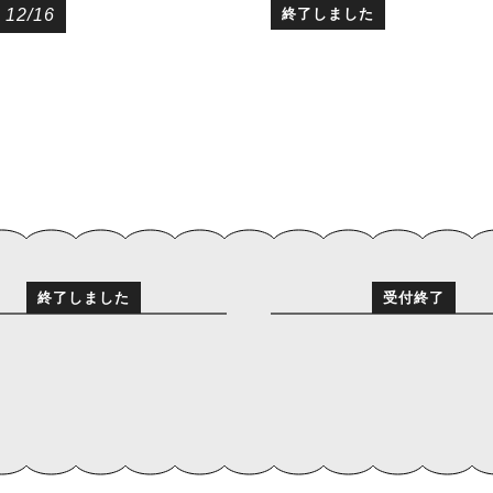
12/16
終了しました
終了しました
受付終了
ミ
アートマネジメント
材育成プログラム「
ートマネジメント人
なたの隣を歩く人が
育成プログラム「あ
る」（2023年度プ
たの隣を歩く人がい
12/16-1/28
ラム通し受講）
」ゼミ（2023年度プ