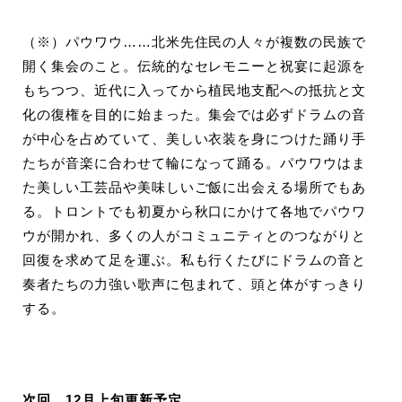
（※）パウワウ……北米先住民の人々が複数の民族で
開く集会のこと。伝統的なセレモニーと祝宴に起源を
もちつつ、近代に入ってから植民地支配への抵抗と文
化の復権を目的に始まった。集会では必ずドラムの音
が中心を占めていて、美しい衣装を身につけた踊り手
たちが音楽に合わせて輪になって踊る。パウワウはま
た美しい工芸品や美味しいご飯に出会える場所でもあ
る。トロントでも初夏から秋口にかけて各地でパウワ
ウが開かれ、多くの人がコミュニティとのつながりと
回復を求めて足を運ぶ。私も行くたびにドラムの音と
奏者たちの力強い歌声に包まれて、頭と体がすっきり
する。
次回、12月上旬更新予定