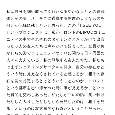
私は自分を掬い取ってくれたゆるやかな人と人の連続
体とその美しさ、そこに通底する態度のようなものを
何とか記録に残したいと思った。この「I SEE YOU」
というプロジェクトは、私がトロントのBIPOCコミュ
ニティの中でそれぞれのタイミングときっかけで出会
った６人の友人たちに声をかけて始まった。全員が何
かしらの形でコミュニティづくりに関わり日々周囲の
人々を支えている、私の尊敬する友人たちだ。私たち
はまずシェアリングサークルを開き、自分の存在がど
ういう時に見えなくされていると感じるか、相手の存
在を認め肯定するとはどういうことなのか、トロント
という都市を思い浮かべた時に誰が見えるか、といっ
た質問を交わしあった。私たちが互いの話に笑い転げ
たりしんみりしたりしながら発見したのは、相手を見
る、というのは双方向的な行為だということだった。