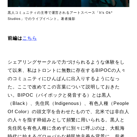
黒人コミュニティの主導で運営されるアートスペース「It’s Ok*
Studios」でのライブイベント。著者撮影
前編は
こちら
シェアリングサークルで力づけられるような体験をし
て以来、私はトロントに無数に存在するBIPOCの人々
のコミュニティにひんぱんに出入りするようになっ
た。ここで改めてこの言葉について説明しておきた
い。BIPOC（バイポックと発音する）とは黒人
（Black）、先住民（Indigenous）、有色人種（People
Of Color）の頭文字を合わせたもので、北米では非白人
の人々を指す枠組みとして頻繁に用いられる。黒人と
先住民を有色人種に含めずに別々に呼ぶのは、大航海
時代に始まるグローバルな植民地主義を背景に、前者