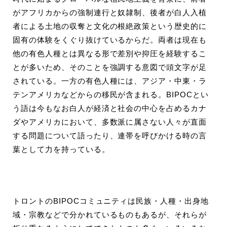
がアフリカからの強制連行と奴隷制、後者が白人入植
者による土地の収奪と文化の根絶政策という歴史的に
固有の体験をくぐり抜けているからだ。両者は現在も
他の有色人種とは異なる形で差別や抑圧を経験するこ
とが多いため、そのことを強調する意図で頭文字が足
されている。一方の有色人種には、アジア・中東・ラ
テンアメリカなどからの移民が含まれる。BIPOCとい
う語は今もなお白人が経済と社会の中心を占めるカナ
ダやアメリカにおいて、多数派に属さない人々が直面
する問題について語ったり、連帯を呼びかける時の言
葉として力を持っている。
トロントのBIPOCコミュニティは民族・人種・出身地
域・宗教などで分かれているものもあるが、それらが