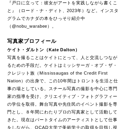
『戸口に立って：彼女がアートを実践しながら書くこ
と』（ロード・ナ・ディト、2023年）など。インスタ
グラムでカナダの本をひっそり紹介中
（@nobu_warabee）。
写真家プロフィール
ケイト・ダルトン（Kate Dalton）
写真を撮ることはケイトにとって、人と交流しつなが
るための手段だ。ケイトはミッシサーガ・オブ・ザ・
クレジット族（Mississaugas of the Credit First
Nation）の出身で、この10年間はトロントを生活と仕
事の場としている。スチール写真の撮影を中心に専門
家の指導を受け、クリエイティブ・フォトグラフィー
の学位を取得。舞台写真や先住民のイベント撮影を専
門とし、８年間にわたりプロの写真家として活動して
きた。現在はパートタイムのアーティストとして仕事
をしながら、OCAD大学で美術学士の取得を目指し視