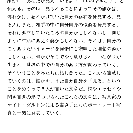
誰かに、あなたが見えているよ（「I see you.」）、と
伝える。その時、見られることによってその誰かは、
薄れかけ、忘れかけていた自分の存在を発見する。見
る人はまた、相手の中に自分自身の似姿を発見する。
それは孤立していたころの自分かもしれないし、同じ
ように生活にあえぐ姿かもしれない。それは、自分の
こうありたいイメージを何倍にも増幅した理想の姿か
もしれない。何かがそこでやり取りされ、つながりが
生まれ、世界の中での自分のあり方が変わっていく。
そういうことを私たちは話し合った。これから連載し
ていくのは、誰かを、また自分自身を「見る」という
ことをめぐって６人が書いた文章だ。詩やエッセイや
聞き書きの形でつづられたこれらの文章は、写真家の
ケイト・ダルトンによる書き手たちのポートレート写
真と一緒に発表していく。