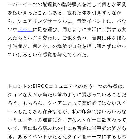
ーバーイーツの配達員の臨時収入を足して何とか家賃
を払いきったこともある。疲れた体を引きずりなが
ら、シェアリングサークルに、音楽イベントに、パウ
ワウ
（※）
に足を運び、同じように生活に苦労する友
人たちとハグを交わし、ご飯を食べ、音楽に体を揺ら
す時間が、何とかこの場所で自分を押し殺さずにやっ
ていけるという感覚を与えてくれた。
トロントのBIPOCコミュニティのもう一つの特徴は、
クィアな人々が当たり前のように混ざっていることだ
ろう。もちろん、クィアにとって友好的ではないスペ
ースもたくさん存在するが、私の印象ではいろいろな
コミュニティの運営にクィアな人々が一定数関わって
いて、表に出る顔ぶれの中にも普通に当事者の姿があ
る。あるイベントがたとえクィアをテーマにするもの