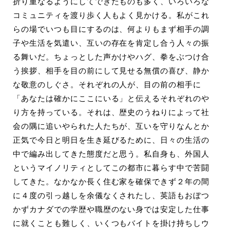
折り重なるようにしてできたものも多く、いろいろな
コミュニティを渡り歩く人もよく見かける。私がこれ
らの場でいつも目にするのは、何よりもまず相手の調
子や生活を気遣い、互いの存在を肯定し合う人々の振
る舞いだ。ちょっとした声かけやハグ、拳をぶつけ合
う挨拶、相手を目の前にして見せる無償の喜び、静か
な敬意のしぐさ。それぞれの人が、目の前の相手に
「あなたは確かにここにいる」と伝えるそれぞれのや
り方を持っている。それは、歴史のうねりによって社
会の隅に追いやられた人たちが、互いを守りなんとか
正気で今日と明日を生き延びるために、日々の生活の
中で編み出してきた態度だと思う。私自身も、外国人
というマイノリティとしてこの都市に暮らす中で苦闘
してきた。なかなか長く住む家を確保できず２年の間
に４度の引っ越しを余儀なくされたし、英語もおぼつ
かずカナダでの学歴や職歴のない身では安定した仕事
に就くことも難しく、いくつもバイトを掛け持ちしウ